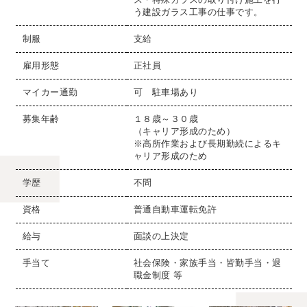
う建設ガラス工事の仕事です。
制服
支給
雇用形態
正社員
マイカー通勤
可 駐車場あり
募集年齢
１８歳～３０歳
（キャリア形成のため）
※高所作業および長期勤続によるキ
ャリア形成のため
学歴
不問
資格
普通自動車運転免許
給与
面談の上決定
手当て
社会保険・家族手当・皆勤手当・退
職金制度 等